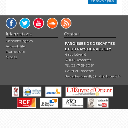
En savoir plus
Informations
Contact
Mentions légales
PAROISSES DE DESCARTES
Accessibilité
ET DU PAYS DE PREUILLY
Plan du site
4 rue Léveillé
Crédits
37160 Descartes
Tél. 02 47 59 70 91
Courriel :
paroisse-
descartes.preuilly@catholique37.fr