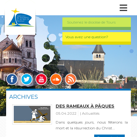
≡
Soutenez le diocèse de Tours
Vous avez une question?
ARCHIVES
DES RAMEAUX À PÂQUES
05.04.2022
Actualités
Dans quelques jours, nous fêterons la
mort et la résurrection du Christ...